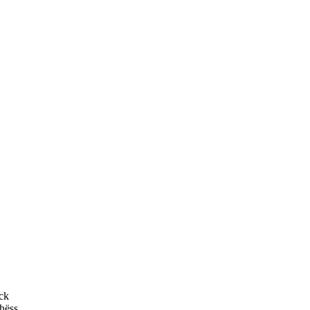
ck
hëss