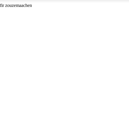
 fir zouzemaachen