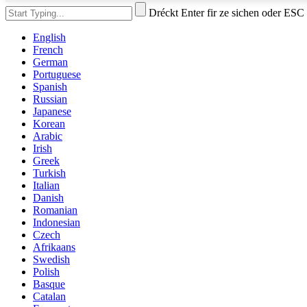
Dréckt Enter fir ze sichen oder ESC
English
French
German
Portuguese
Spanish
Russian
Japanese
Korean
Arabic
Irish
Greek
Turkish
Italian
Danish
Romanian
Indonesian
Czech
Afrikaans
Swedish
Polish
Basque
Catalan