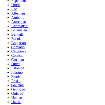
Esperanto
Hindi
Lao
Albanian
Amharic
Armenian
Azerbaijani
Belarusian
Bengali
Bosnian
Bulgarian
Cebuano
Chichewa
Corsican
Croatian
Dutch
Estonian
Filipino
Finnish
Frisian
Galician
Georgian
Gujarati
Haitian
Hausa