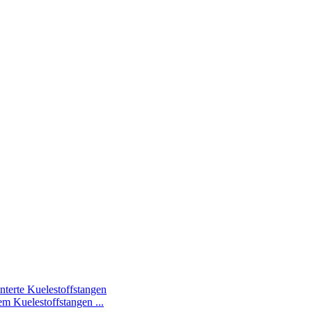
em Kuelestoffstangen ...