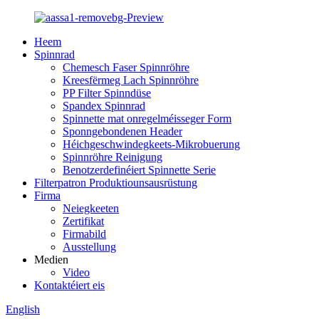
Heem
Spinnrad
Chemesch Faser Spinnröhre
Kreesfërmeg Lach Spinnröhre
PP Filter Spinndüse
Spandex Spinnrad
Spinnette mat onregelméisseger Form
Sponngebondenen Header
Héichgeschwindegkeets-Mikrobuerung
Spinnröhre Reinigung
Benotzerdefinéiert Spinnette Serie
Filterpatron Produktiounsausrüstung
Firma
Neiegkeeten
Zertifikat
Firmabild
Ausstellung
Medien
Video
Kontaktéiert eis
English