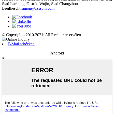
Stad Lucheng, Distrikt Wujin, Stad Changzhou
Bréifkëscht
simon@czsspm.com
© Copyright - 2010-2021: All Rechter reservéiert.
E-Mail schécken
Android
x