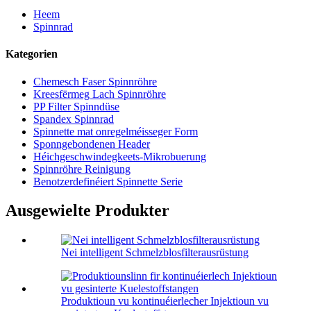
Heem
Spinnrad
Kategorien
Chemesch Faser Spinnröhre
Kreesfërmeg Lach Spinnröhre
PP Filter Spinndüse
Spandex Spinnrad
Spinnette mat onregelméisseger Form
Sponngebondenen Header
Héichgeschwindegkeets-Mikrobuerung
Spinnröhre Reinigung
Benotzerdefinéiert Spinnette Serie
Ausgewielte Produkter
Nei intelligent Schmelzblosfilterausrüstung
Produktioun vu kontinuéierlecher Injektioun vu