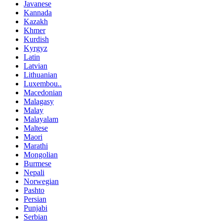
Javanese
Kannada
Kazakh
Khmer
Kurdish
Kyrgyz
Latin
Latvian
Lithuanian
Luxembou..
Macedonian
Malagasy
Malay
Malayalam
Maltese
Maori
Marathi
Mongolian
Burmese
Nepali
Norwegian
Pashto
Persian
Punjabi
Serbian