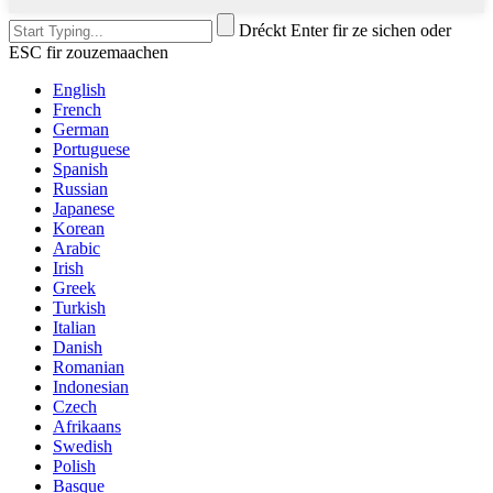
Dréckt Enter fir ze sichen oder
ESC fir zouzemaachen
English
French
German
Portuguese
Spanish
Russian
Japanese
Korean
Arabic
Irish
Greek
Turkish
Italian
Danish
Romanian
Indonesian
Czech
Afrikaans
Swedish
Polish
Basque