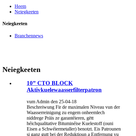
Heem
Neiegkeeten
Neiegkeeten
Branchennews
Neiegkeeten
10” CTO BLOCK
Aktivkuelewaasserfilterpatron
vum Admin den 25-04-18
Beschreiwung Fir de maximalen Niveau vun der
Waasserreinigung zu engem onheemlech
niddrege Präis ze garantéieren, gëtt
héichqualitative Bituminéise Kuelestoff (ouni
Eisen a Schwéiermetaller) benotzt. Eis Patrounen
si ganz gutt bei der Reduktioun a Entfernung vu