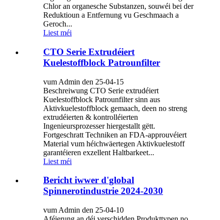
Chlor an organesche Substanzen, souwéi bei der
Reduktioun a Entfernung vu Geschmaach a
Geroch...
Liest méi
CTO Serie Extrudéiert
Kuelestoffblock Patrounfilter
vum Admin den 25-04-15
Beschreiwung CTO Serie extrudéiert
Kuelestoffblock Patrounfilter sinn aus
Aktivkuelestoffblock gemaach, deen no streng
extrudéierten & kontrolléierten
Ingenieursprozesser hiergestallt gëtt.
Fortgeschratt Techniken an FDA-approuvéiert
Material vum héichwäertegen Aktivkuelestoff
garantéieren exzellent Haltbarkeet...
Liest méi
Bericht iwwer d'global
Spinnerotindustrie 2024-2030
vum Admin den 25-04-10
Aféierung an déi verschidden Produkttypen no