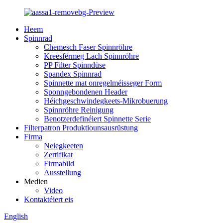
Heem
Spinnrad
Chemesch Faser Spinnröhre
Kreesfërmeg Lach Spinnröhre
PP Filter Spinndüse
Spandex Spinnrad
Spinnette mat onregelméisseger Form
Sponngebondenen Header
Héichgeschwindegkeets-Mikrobuerung
Spinnröhre Reinigung
Benotzerdefinéiert Spinnette Serie
Filterpatron Produktiounsausrüstung
Firma
Neiegkeeten
Zertifikat
Firmabild
Ausstellung
Medien
Video
Kontaktéiert eis
English