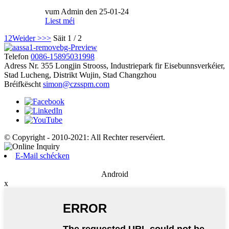
vum Admin den 25-01-24
Liest méi
1
2
Weider >
>>
Säit 1 / 2
Telefon
0086-15895031998
Adress
Nr. 355 Longjin Strooss, Industriepark fir Eisebunnsverkéier,
Stad Lucheng, Distrikt Wujin, Stad Changzhou
Bréifkëscht
simon@czsspm.com
© Copyright - 2010-2021: All Rechter reservéiert.
E-Mail schécken
Android
x