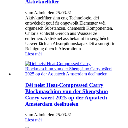
Aktivkuelfilter
vum Admin den 25-03-31
Aktivkuelfilter sinn eng Technologie, déi
entwéckelt gouf fir ongewollt Elementer wéi
organesch Substanzen, chemesch Komponenten,
Chlor a schlecht Geroch aus Waasser ze
entfernen. Aktivkuel ass bekannt fir seng héich
Uewerfläch an Absorptiounskapazitéit a suergt fir
Reinigung duerch Absorptioun...
Liest méi
Déi neist Heat-Compressed Carry
Blockmaschinn vun der Shengshuo
Carry wäert 2025 op der Aquatech
Amsterdam deelhuelen
vum Admin den 25-03-31
Liest méi