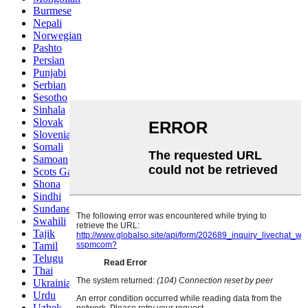
Burmese
Nepali
Norwegian
Pashto
Persian
Punjabi
Serbian
Sesotho
Sinhala
Slovak
Slovenian
Somali
Samoan
Scots Gaelic
Shona
Sindhi
Sundanese
Swahili
Tajik
Tamil
Telugu
Thai
Ukrainian
Urdu
Uzbek