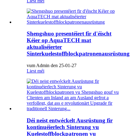
Liest méi
Shengshuo presentéiert fir d'éischt
Kéier op AquaTECH mat
aktualiséierter
Sinterkuelestoffblockpatronenausrüstung
vum Admin den 25-01-27
Liest méi
Déi neist entwéckelt Ausrüstung fir
kontinuéierlech Sinterung vu
Kuelestoffblockpatronen vu