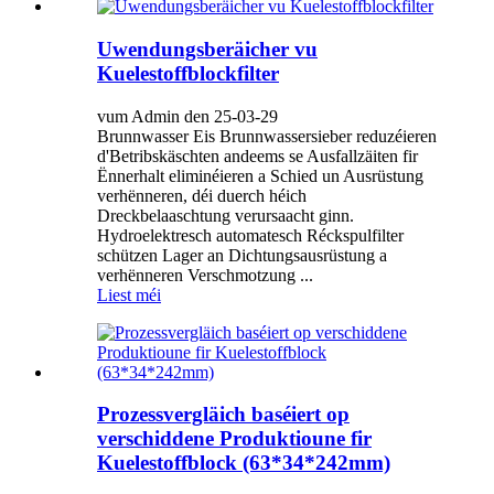
Uwendungsberäicher vu
Kuelestoffblockfilter
vum Admin den 25-03-29
Brunnwasser Eis Brunnwassersieber reduzéieren
d'Betribskäschten andeems se Ausfallzäiten fir
Ënnerhalt eliminéieren a Schied un Ausrüstung
verhënneren, déi duerch héich
Dreckbelaaschtung verursaacht ginn.
Hydroelektresch automatesch Réckspulfilter
schützen Lager an Dichtungsausrüstung a
verhënneren Verschmotzung ...
Liest méi
Prozessvergläich baséiert op
verschiddene Produktioune fir
Kuelestoffblock (63*34*242mm)