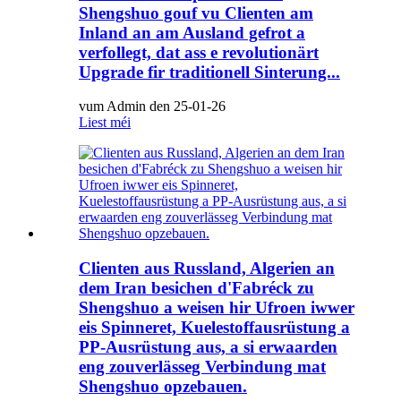
Shengshuo gouf vu Clienten am
Inland an am Ausland gefrot a
verfollegt, dat ass e revolutionärt
Upgrade fir traditionell Sinterung...
vum Admin den 25-01-26
Liest méi
Clienten aus Russland, Algerien an
dem Iran besichen d'Fabréck zu
Shengshuo a weisen hir Ufroen iwwer
eis Spinneret, Kuelestoffausrüstung a
PP-Ausrüstung aus, a si erwaarden
eng zouverlässeg Verbindung mat
Shengshuo opzebauen.