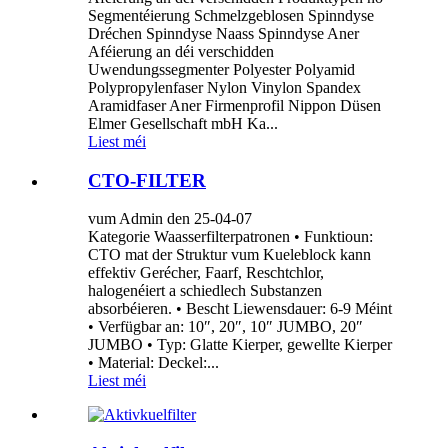
Segmentéierung Schmelzgeblosen Spinndyse
Dréchen Spinndyse Naass Spinndyse Aner
Aféierung an déi verschidden
Uwendungssegmenter Polyester Polyamid
Polypropylenfaser Nylon Vinylon Spandex
Aramidfaser Aner Firmenprofil Nippon Düsen
Elmer Gesellschaft mbH Ka...
Liest méi
CTO-FILTER
vum Admin den 25-04-07
Kategorie Waasserfilterpatronen • Funktioun:
CTO mat der Struktur vum Kueleblock kann
effektiv Gerécher, Faarf, Reschtchlor,
halogenéiert a schiedlech Substanzen
absorbéieren. • Bescht Liewensdauer: 6-9 Méint
• Verfügbar an: 10″, 20″, 10″ JUMBO, 20″
JUMBO • Typ: Glatte Kierper, gewellte Kierper
• Material: Deckel:...
Liest méi