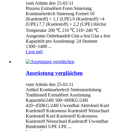
vum Admin den 25-02-11
Prozess Extrudéiert Form Sinterung
Kontinuéierlech Sinterung Formel 10
(Kuelestoff) + 1,1 (LPE) 6 (Kuelestoff) +4
(UPE) 7,7 (Kuelestoff) + 2,2 (UPE) Héchst
Temperatur 200 ℃ 210 ℃ 210~240 ℃
Ausgesinn Onbehandelt Glat a fest Glat a fest
Kapazitéit pro Ausrüstung/ 24 Stonnen
1300~1400 ...
Liest méi
Ausrüstung vergläichen
vum Admin den 25-02-11
Artikel Kontinuéierlech Sinterausrüstung
Traditionell Extrudéiert Ausrüstung
Kapazitéit/24H 500~600KG/24H
420~450KG/24H Uwendbar Aktivkuel Kuel
Kuelestoff Kokosnoss Kuelestoff Nëssschuel
Kuelestoff Kuel Kuelestoff Kokosnoss
Kuelestoff Nëssschuel Kuelestoff Uwendbar
Bindemittel UPE LPE ...